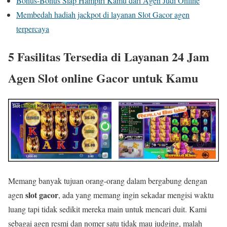
Bonus-Bonus Siap Hampiri Kamu dari Agen Judi Online
Membedah hadiah jackpot di layanan Slot Gacor agen
terpercaya
5 Fasilitas Tersedia di Layanan 24 Jam
Agen Slot online Gacor untuk Kamu
Memang banyak tujuan orang-orang dalam bergabung dengan
slot gacor
agen
, ada yang memang ingin sekadar mengisi waktu
luang tapi tidak sedikit mereka main untuk mencari duit. Kami
sebagai agen resmi dan nomer satu tidak mau judging, malah