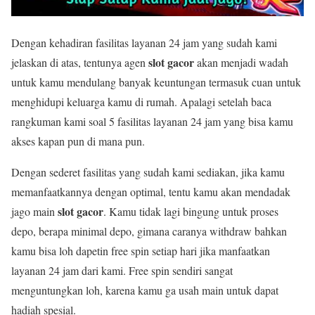
Dengan kehadiran fasilitas layanan 24 jam yang sudah kami
slot gacor
jelaskan di atas, tentunya agen
akan menjadi wadah
untuk kamu mendulang banyak keuntungan termasuk cuan untuk
menghidupi keluarga kamu di rumah. Apalagi setelah baca
rangkuman kami soal 5 fasilitas layanan 24 jam yang bisa kamu
akses kapan pun di mana pun.
Dengan sederet fasilitas yang sudah kami sediakan, jika kamu
memanfaatkannya dengan optimal, tentu kamu akan mendadak
slot gacor
jago main
. Kamu tidak lagi bingung untuk proses
depo, berapa minimal depo, gimana caranya withdraw bahkan
kamu bisa loh dapetin free spin setiap hari jika manfaatkan
layanan 24 jam dari kami. Free spin sendiri sangat
menguntungkan loh, karena kamu ga usah main untuk dapat
hadiah spesial.