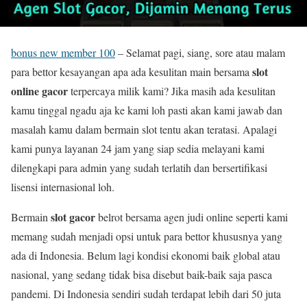
bonus new member 100
– Selamat pagi, siang, sore atau malam
slot
para bettor kesayangan apa ada kesulitan main bersama
online gacor
terpercaya milik kami? Jika masih ada kesulitan
kamu tinggal ngadu aja ke kami loh pasti akan kami jawab dan
masalah kamu dalam bermain slot tentu akan teratasi. Apalagi
kami punya layanan 24 jam yang siap sedia melayani kami
dilengkapi para admin yang sudah terlatih dan bersertifikasi
lisensi internasional loh.
slot gacor
Bermain
belrot bersama agen judi online seperti kami
memang sudah menjadi opsi untuk para bettor khususnya yang
ada di Indonesia. Belum lagi kondisi ekonomi baik global atau
nasional, yang sedang tidak bisa disebut baik-baik saja pasca
pandemi. Di Indonesia sendiri sudah terdapat lebih dari 50 juta